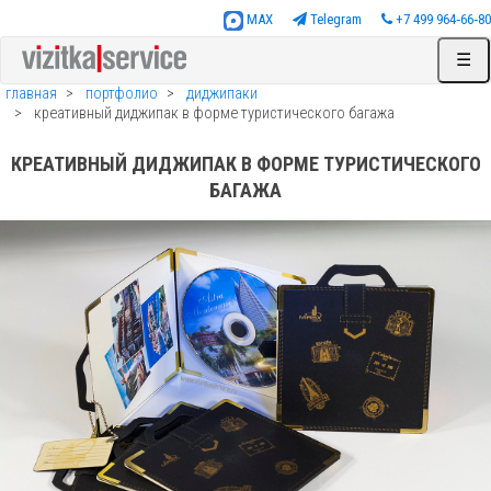
MAX
Telegram
+7 499 964‑66‑80
☰
главная
портфолио
диджипаки
креативный диджипак в форме туристического багажа
КРЕАТИВНЫЙ ДИДЖИПАК В ФОРМЕ ТУРИСТИЧЕСКОГО
БАГАЖА