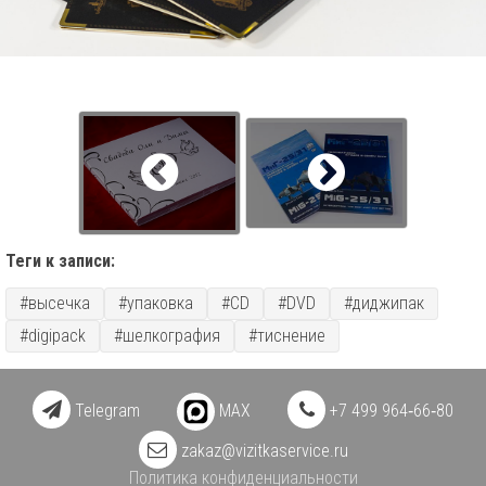
Теги к записи:
#высечка
#упаковка
#CD
#DVD
#диджипак
#digipack
#шелкография
#тиснение
Telegram
MAX
+7 499 964‑66‑80
zakaz@vizitkaservice.ru
Политика конфиденциальности