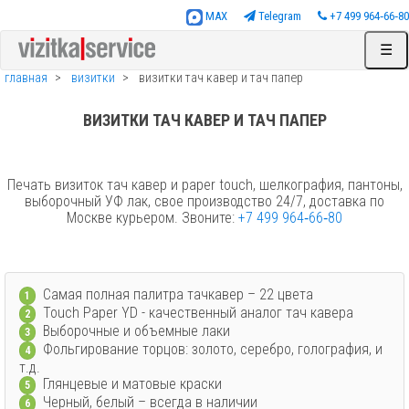
MAX
Telegram
+7 499 964‑66‑80
☰
главная
визитки
визитки тач кавер и тач папер
ВИЗИТКИ ТАЧ КАВЕР И ТАЧ ПАПЕР
Печать визиток тач кавер и paper touch, шелкография, пантоны,
выборочный УФ лак, свое производство 24/7, доставка по
Москве курьером. Звоните:
+7 499 964‑66‑80
Самая полная палитра тачкавер – 22 цвета
1
Touch Paper YD - качественный аналог тач кавера
2
Выборочные и объемные лаки
3
Фольгирование торцов: золото, серебро, голография, и
4
т.д.
Глянцевые и матовые краски
5
Черный, белый – всегда в наличии
6