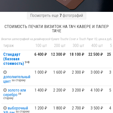
Посмотреть еще
7
фотографий
СТОИМОСТЬ ПЕЧАТИ ВИЗИТОК НА ТАЧ КАВЕРЕ И ПАПЕР
ТАЧЕ
Визитки шелкографией на дизайнерской бумаге Touche Cover и Touch Paper YD, цена в руб
тираж
100 шт
200 шт
300 шт
400 шт
5
Стандарт
6 400 ₽
12 300 ₽
18 100 ₽
22 500 ₽
25 
(базовая
1+0
стоимость)
1 000 ₽
1 600 ₽
2 300 ₽
3 000 ₽
3 
дополнительный
за сторону
цвет
золото или
1 400 ₽
2 200 ₽
3 200 ₽
4 100 ₽
5 
за
серебро
сторону
выборочный
1 200 ₽
1 800 ₽
2 700 ₽
3 500 ₽
4 
за сторону
УФ лак