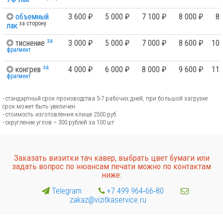
объемный
3 600 ₽
5 000 ₽
7 100 ₽
8 000 ₽
8 
за сторону
лак
за
тиснение
3 000 ₽
5 000 ₽
7 000 ₽
8 600 ₽
10 
фрагмент
за
конгрев
4 000 ₽
6 000 ₽
8 000 ₽
9 600 ₽
11 
фрагмент
- стандартный срок производства 5-7 рабочих дней, при большой загрузке
срок может быть увеличен
- стоимость изготовления клише 2500 руб
- скругление углов – 300 рублей за 100 шт
Заказать визитки тач кавер, выбрать цвет бумаги или
задать вопрос по нюансам печати можно по контактам
ниже:
Telegram
+7 499 964‑66‑80
zakaz@vizitkaservice.ru