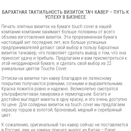
БАРХАТНАЯ ТАКТИЛЬНОСТЬ ВИЗИТОК ТАЧ КАВЕР – ПУТЬ К
УСПЕХУ В БИЗНЕСЕ
Печать элитных визиток на бумаге touch cover в нашей
компании компании занимает больше половины от всего
объема изготовления визиток. Эта прорезиненная бумага
настоящий хит последних лет, все больше успешных
предпринимателей делают свой выбор в пользу бархатных
визиток тачкавер, что позволяет сделать вывод о том, что она
приносит удачу и прибыль. Предлагаем и вам присмотреться к
этой неординарной бумаге, и сделать свой выбор из 22
уникальных цветов Touche Cover.
Оттиски на визитке тач кавер благодаря ее латексному
покрытию получаются ровными, сочными и выразительными.
Краска ложится ровно и надежно. Великолепно смотрятся
ультрафиолетовая лакировка и термоподъем. Богато и
достойно выглядят макеты в одну краску, и это очень доступно
по цене. Для солидных визиток на touch cover мы предлагаем
окраску торцов в золотой, бронзовый, медный и серебряный
цвет.
К сожалению, оригинальный тач кавер сейчас не поставляется
в Россию, ему на замену пришел аналог из Китая – Paper