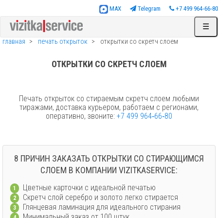
MAX
Telegram
+7 499 964‑66‑80
☰
главная
печать открыток
открытки со скретч слоем
ОТКРЫТКИ СО СКРЕТЧ СЛОЕМ
Печать открыток со стираемым скретч слоем любыми
тиражами, доставка курьером, работаем с регионами,
оперативно, звоните:
+7 499 964‑66‑80
8 ПРИЧИН ЗАКАЗАТЬ ОТКРЫТКИ СО СТИРАЮЩИМСЯ
СЛОЕМ В КОМПАНИИ VIZITKASERVICE:
Цветные карточки с идеальной печатью
1
Скретч слой серебро и золото легко стирается
2
Глянцевая ламинация для идеального стирания
3
Минимальный заказ от 100 штук
4