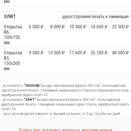
мм
ЭЛИТ
двухсторонняя печать и ламинация
Открытка
6 000 ₽
8 000 ₽
10 300 ₽
14 600 ₽
25 500 ₽
А6,
100х150
мм
Открытка
9 000 ₽
13 000 ₽
17 600 ₽
26 100 ₽
48 000 ₽
А5,
150х200
мм
2
- в стоимость
"ЭКОНОМ"
входит мелованная бумага 300 г/м
, полноцветная
односторонняя печать, глянцевая ламинация со стороны стирающегося слоя,
серебристый скретч слой 1+0
2
- в стоимость
"ЭЛИТ"
входит мелованная бумага 300 г/м
, полноцветная
двусторонняя печать, глянцевая ламинация с двух сторон, серебристый скретч
слой 1+0
- срок производства зависит от текущей загрузки, от 5 до 10 рабочих дней
Если у вас остались вопросы или вам нужна