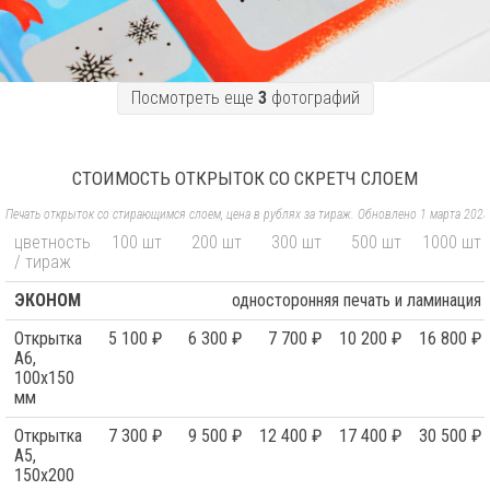
Посмотреть еще
3
фотографий
СТОИМОСТЬ ОТКРЫТОК СО СКРЕТЧ СЛОЕМ
Печать открыток со стирающимся слоем, цена в рублях за тираж. Обновлено 1 марта 2023
цветность
100 шт
200 шт
300 шт
500 шт
1000 шт
/ тираж
ЭКОНОМ
односторонняя печать и ламинация
Открытка
5 100 ₽
6 300 ₽
7 700 ₽
10 200 ₽
16 800 ₽
А6,
100х150
мм
Открытка
7 300 ₽
9 500 ₽
12 400 ₽
17 400 ₽
30 500 ₽
А5,
150х200