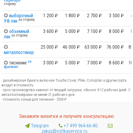
сторону
выборочный
1 200 ₽
1 800 ₽
2 700 ₽
3 500 ₽
4
за сторону
УФ лак
объемный
3 600 ₽
5 000 ₽
7 100 ₽
8 000 ₽
8
за сторону
лак
25 000 ₽
46 000 ₽
63 000 ₽
76 000 ₽
85
металлостикер
за
тиснение
3 000 ₽
5 000 ₽
7 000 ₽
8 600 ₽
10
фрагмент
- дизайнерская бумага включая Touche Cover, Plike, Colorplan и другие сорта
входит в стоимость
- срок производства зависит от текущей загрузки, обычно 9-12 рабочих дней. С
металлостикерами не менее 21 рабочего дня
- стоимость клише для тиснения - 2500 ₽
Закажите визитки и получите консультацию
Telegram
+7 499 964‑66‑80
zakaz@vizitkaservice.ru