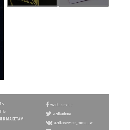
ТЫ
vizitkaservice
ИТЬ
vizitkadima
Я К МАКЕТАМ
vizitkaservice_moscow