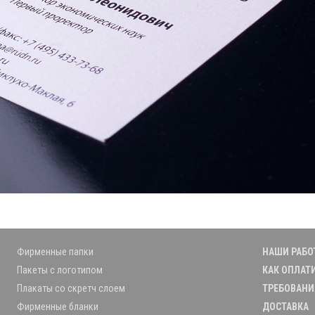
Фирменные папки
НАШИ РАБО
Пакеты с логотипом
КАК ОПЛАТ
Плакаты со скретч слоем
ТРЕБОВАНИ
Фирменные бланки
ДОСТАВКА