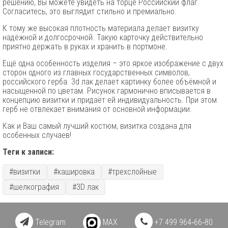
решению, Вы можете увидеть на торце Российский флаг.
Согласитесь, это выглядит стильно и премиально.
К тому же высокая плотность материала делает визитку
надёжной и долгосрочной. Такую карточку действительно
приятно держать в руках и хранить в портмоне.
Ещё одна особенность изделия – это яркое изображение с двух
сторон одного из главных государственных символов,
российского герба. 3d лак делает картинку более объёмной и
насыщенной по цветам. Рисунок гармонично вписывается в
концепцию визитки и придаёт ей индивидуальность. При этом
герб не отвлекает внимания от основной информации.
Как и Ваш самый лучший костюм, визитка создана для
особенных случаев!
Теги к записи:
#визитки
#кашировка
#трехслойные
#шелкография
#3D лак
Telegram
MAX
+7 499 964‑66‑80