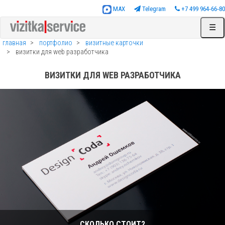
MAX
Telegram
+7 499 964‑66‑80
☰
главная
портфолио
визитные карточки
визитки для web разработчика
ВИЗИТКИ ДЛЯ WEB РАЗРАБОТЧИКА
СКОЛЬКО СТОИТ?