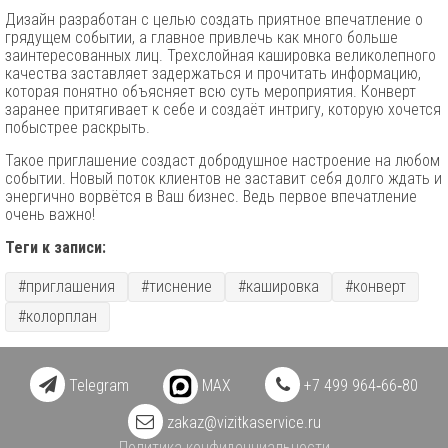
Дизайн разработан с целью создать приятное впечатление о
грядущем событии, а главное привлечь как много больше
заинтересованных лиц. Трехслойная кашировка великолепного
качества заставляет задержаться и прочитать информацию,
которая понятно объясняет всю суть мероприятия. Конверт
заранее притягивает к себе и создаёт интригу, которую хочется
побыстрее раскрыть.
Такое приглашение создаст добродушное настроение на любом
событии. Новый поток клиентов не заставит себя долго ждать и
энергично ворвётся в Ваш бизнес. Ведь первое впечатление
очень важно!
Теги к записи:
#приглашения
#тиснение
#кашировка
#конверт
#колорплан
Telegram
MAX
+7 499 964‑66‑80
zakaz@vizitkaservice.ru
Политика конфиденциальности