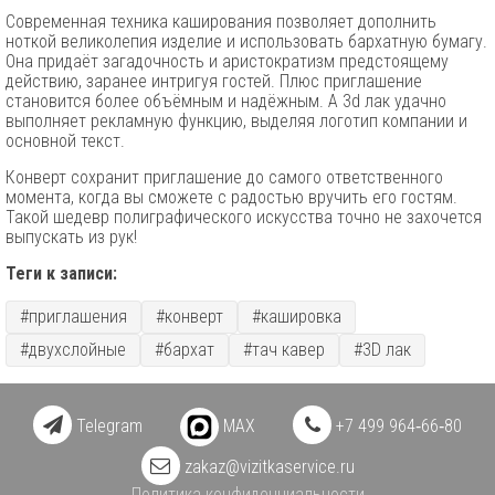
Современная техника каширования позволяет дополнить
ноткой великолепия изделие и использовать бархатную бумагу.
Она придаёт загадочность и аристократизм предстоящему
действию, заранее интригуя гостей. Плюс приглашение
становится более объёмным и надёжным. А 3d лак удачно
выполняет рекламную функцию, выделяя логотип компании и
основной текст.
Конверт сохранит приглашение до самого ответственного
момента, когда вы сможете с радостью вручить его гостям.
Такой шедевр полиграфического искусства точно не захочется
выпускать из рук!
Теги к записи:
#приглашения
#конверт
#кашировка
#двухслойные
#бархат
#тач кавер
#3D лак
Telegram
MAX
+7 499 964‑66‑80
zakaz@vizitkaservice.ru
Политика конфиденциальности