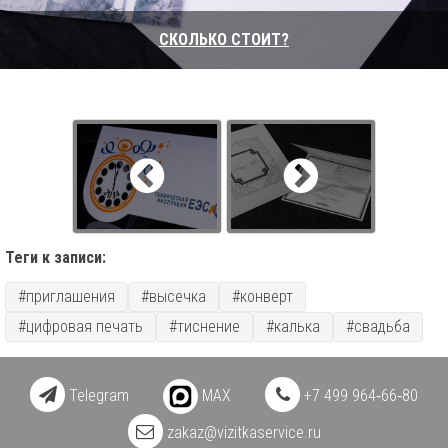
СКОЛЬКО СТОИТ?
Теги к записи:
#приглашения
#высечка
#конверт
#цифровая печать
#тиснение
#калька
#свадьба
Telegram
MAX
+7 499 964‑66‑80
zakaz@vizitkaservice.ru