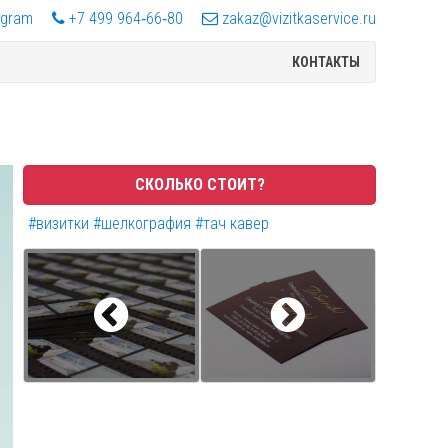
egram
+7 499 964‑66‑80
zakaz@vizitkaservice.ru
КОНТАКТЫ
СКОЛЬКО СТОИТ?
#визитки
#шелкография
#тач кавер