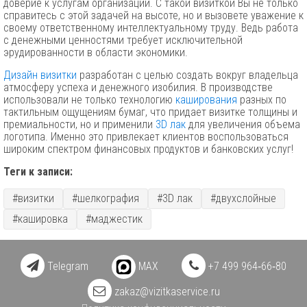
доверие к услугам организации. С такой визиткой Вы не только
справитесь с этой задачей на высоте, но и вызовете уважение к
своему ответственному интеллектуальному труду. Ведь работа
с денежными ценностями требует исключительной
эрудированности в области экономики.
Дизайн визитки
разработан с целью создать вокруг владельца
атмосферу успеха и денежного изобилия. В производстве
использовали не только технологию
каширования
разных по
тактильным ощущениям бумаг, что придает визитке толщины и
премиальности, но и применили
3D лак
для увеличения объема
логотипа. Именно это привлекает клиентов воспользоваться
широким спектром финансовых продуктов и банковских услуг!
Теги к записи:
#визитки
#шелкография
#3D лак
#двухслойные
#кашировка
#маджестик
Telegram
MAX
+7 499 964‑66‑80
zakaz@vizitkaservice.ru