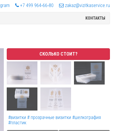
egram
+7 499 964‑66‑80
zakaz@vizitkaservice.ru
КОНТАКТЫ
СКОЛЬКО СТОИТ?
#визитки
# прозрачные визитки
#шелкография
#пластик