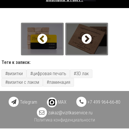
Теги к записи:
#визитки
#цифровая печать
#3D лак
#визитки с лаком
#ламинация
Telegram
MAX
+7 499 964‑66‑80
zakaz@vizitkaservice.ru
Политика конфиденциальности