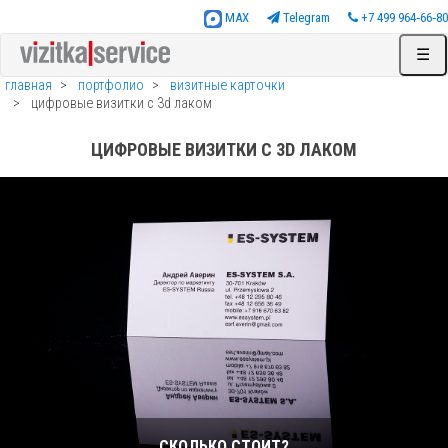
MAX
Telegram
+7 499 964‑66‑80
☰
главная
портфолио
визитные карточки
цифровые визитки с 3d лаком
ЦИФРОВЫЕ ВИЗИТКИ С 3D ЛАКОМ
СКОЛЬКО СТОИТ?